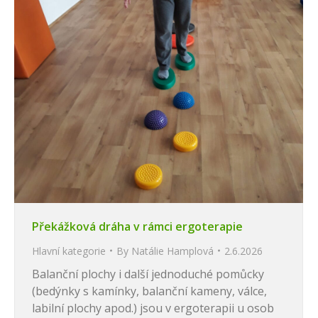
Překážková dráha v rámci ergoterapie
Hlavní kategorie
By
Natálie Hamplová
2.6.2026
Balanční plochy i další jednoduché pomůcky
(bedýnky s kamínky, balanční kameny, válce,
labilní plochy apod.) jsou v ergoterapii u osob