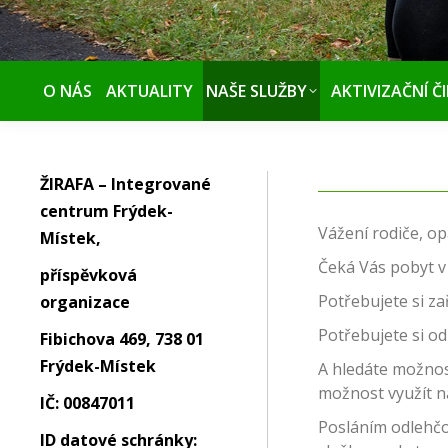
O NÁS
AKTUALITY
NAŠE SLUŽBY
AKTIVIZAČNÍ Č
ŽIRAFA – Integrované
centrum Frýdek-
Vážení rodiče, op
Místek,
Čeká Vás pobyt v
příspěvková
Potřebujete si zař
organizace
Potřebujete si o
Fibichova 469, 738 01
Frýdek-Místek
A hledáte možnos
možnost využít n
IČ: 00847011
Posláním odlehčo
ID datové schránky: