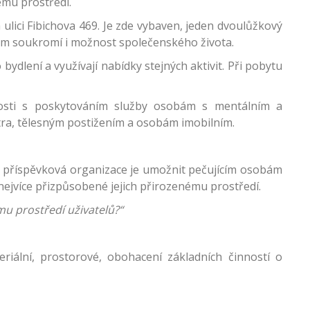
ému prostředí.
lici Fibichova 469. Je zde vybaven, jeden dvoulůžkový
lům soukromí i možnost společenského života.
bydlení a využívají nabídky stejných aktivit. Při pobytu
nosti s poskytováním služby osobám s mentálním a
ra, tělesným postižením a osobám imobilním.
, příspěvková organizace je umožnit pečujícím osobám
nejvíce přizpůsobené jejich přirozenému prostředí.
mu prostředí uživatelů?“
riální, prostorové, obohacení základních činností o