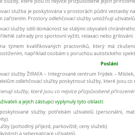
 služby, které jsou co nejvíce přizpůsobené jejich přirozen
vací služba je poskytována v prostorách půdní vestavby na u
ím zařízením. Prostory odlehčovací služby umožňují uživate
vací služby sdílí domácnost se stálými obyvateli chráněného 
řilehlé zahrady pro sportovní vyžití, relaxaci nebo grilování.
těna týmem kvalifikovaných pracovníků, který má zkuše
tižením, například osobám s poruchou autistického spekt
Poslání
vací služby ŽIRAFA – Integrované centrum Frýdek – Místek
telům odlehčovací služby poskytnout služby, které jsou co 
enají služby, které jsou co nejvíce přizpůsobené přirozené
ivateli a jejich zástupci vyplynuly tyto oblasti:
poskytované služby potřebám uživatelů (personální, mate
ity).
žby (pohodlný příjezd, parkoviště, ceny služeb).
vislosti a seberealizace uživatelů.