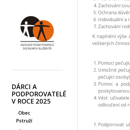
Zachování souk
Ochrana důvěr
Individuální a
Zachování rodi
K naplnění výše 
veškerých činnos
Pomoci pečují
Umožnit pečuj
pečující osoby)
Pomoc a podpo
DÁRCI A
poskytovanou s
PODPOROVATELÉ
Vést uživatel
V ROCE 2025
odloučení od r
Obec
Pstruží
Podporovat uži