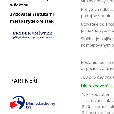
služby poskytnout
w8ekzhu
Pobytová odlehčo
Zřizovatel Statutární
pokoj se sociáln
město Frýdek-Místek
Uživatelé odlehčo
je možno využít p
Služba je zajiš
kombinovaným pos
Posláním odlehčo
odpočinek a uživa
„Co pro nás znam
PARTNEŘI
Dle rozhovorů s už
Přizpůsobení 
motivační aktiv
Dostupnost slu
Posilování nezá