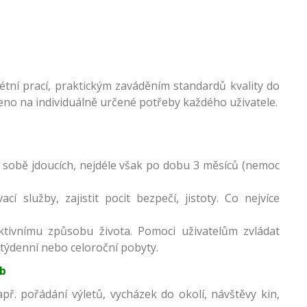
tní prací, praktickým zaváděním standardů kvality do
eno na individuálně určené potřeby každého uživatele.
 sobě jdoucích, nejdéle však po dobu 3 měsíců (nemoc
lužby, zajistit pocit bezpečí, jistoty. Co nejvíce
aktivnímu způsobu života. Pomoci uživatelům zvládat
. týdenní nebo celoroční pobyty.
eb
apř. pořádání výletů, vycházek do okolí, návštěvy kin,