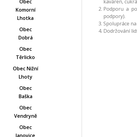
kaváren, cukrá
Obec
Podporu a pomo
Komorní
podpory).
Lhotka
Spolupráce na 
Obec
Dodržování lid
Dobrá
Obec
Těrlicko
Obec Nižní
Lhoty
Obec
Baška
Obec
Vendryně
Obec
Janovice