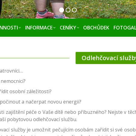
INNOSTI
INFORMACE
CENÍKY
OBCHŮDEK
FOTOGAL
Odlehčovací služb
atrovníci…
 nemocnici?
ídit osobní záležitosti?
dpočinout a načerpat novou energii?
ti zajištění péče o Vaše dítě nebo příbuzného? Nejste v těc
aši pobytovou odlehčovací službu.
vací služby je umožnit pečujícím osobám zařídit si své osob