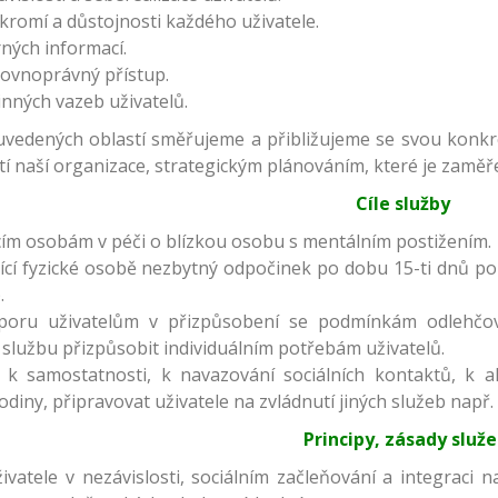
romí a důstojnosti každého uživatele.
ných informací.
 rovnoprávný přístup.
nných vazeb uživatelů.
uvedených oblastí směřujeme a přibližujeme se svou konkré
tí naší organizace, strategickým plánováním, které je zaměř
Cíle služby
cím osobám v péči o blízkou osobu s mentálním postižením.
ící fyzické osobě nezbytný odpočinek po dobu 15-ti dnů po
.
ru uživatelům v přizpůsobení se podmínkám odlehčovací s
lužbu přizpůsobit individuálním potřebám uživatelů.
e k samostatnosti, k navazování sociálních kontaktů, k 
odiny, připravovat uživatele na zvládnutí jiných služeb např
Principy, zásady služ
vatele v nezávislosti, sociálním začleňování a integraci n