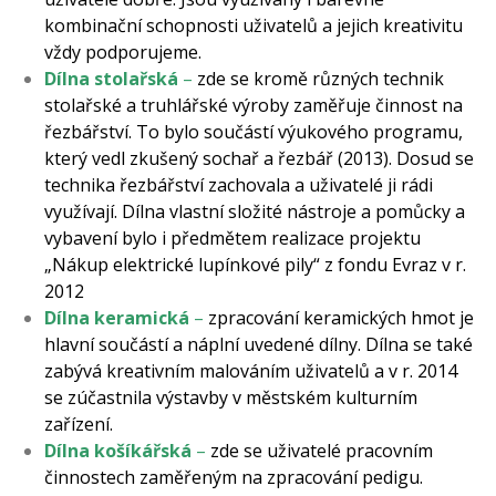
kombinační schopnosti uživatelů a jejich kreativitu
vždy podporujeme.
Dílna stolařská
–
zde se kromě různých technik
stolařské a truhlářské výroby zaměřuje činnost na
řezbářství. To bylo součástí výukového programu,
který vedl zkušený sochař a řezbář (2013). Dosud se
technika řezbářství zachovala a uživatelé ji rádi
využívají. Dílna vlastní složité nástroje a pomůcky a
vybavení bylo i předmětem realizace projektu
„Nákup elektrické lupínkové pily“ z fondu Evraz v r.
2012
Dílna keramická
–
zpracování keramických hmot je
hlavní součástí a náplní uvedené dílny. Dílna se také
zabývá kreativním malováním uživatelů a v r. 2014
se zúčastnila výstavby v městském kulturním
zařízení.
Dílna košíkářská
–
zde se uživatelé pracovním
činnostech zaměřeným na zpracování pedigu.