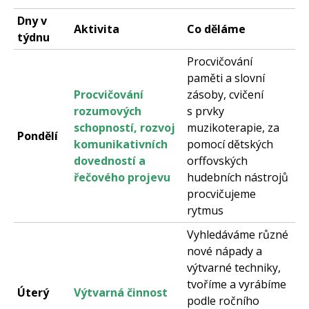
Dny v
Aktivita
Co děláme
týdnu
Procvičování
paměti a slovní
Procvičování
zásoby, cvičení
rozumových
s prvky
schopností, rozvoj
muzikoterapie, za
Pondělí
komunikativních
pomocí dětských
dovedností a
orffovských
řečového projevu
hudebních nástrojů
procvičujeme
rytmus
Vyhledáváme různé
nové nápady a
výtvarné techniky,
tvoříme a vyrábíme
Úterý
Výtvarná činnost
podle ročního