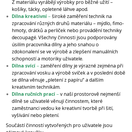
Z materiálu vyrábějí výrobky pro běžné užití –
košíky, tácky, opletené láhve apod.
Dílna kreativní
–
široké zaměření technik na
zpracování různých druhů materiálu – mýdlo, fimo-
hmoty, drátků a perliček nebo provádění techniky
decoupagé. Všechny činnosti jsou podporovány
úsilím pracovníka dílny a jeho snahou o
zdokonalení se ve výrobě a zlepšení manuálních
schopností a motoriky uživatele.
Dílna svící
–
zaměření dílny je výrazné zejména při
zpracování vosku a výrobě svíček a v poslední době
se dílna věnuje „pletení z papíru“ a dalším
kreativním technikám.
Dílna ručních prací
–
v naší prostorově nejmenší
dílně se uživatelé věnují činnostem, které
zaměstnanci vedou ke kreativní tvorbě při šití,
vyšívání nebo pletení.
Součástí činností vytvořených pro uživatele jsou