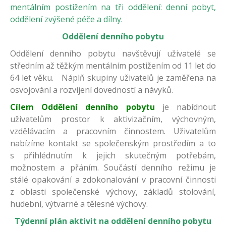
mentálním postižením na tři oddělení: denní pobyt,
oddělení zvýšené péče a dílny.
Oddělení denního pobytu
Oddělení denního pobytu navštěvují uživatelé se
středním až těžkým mentálním postižením od 11 let do
64 let věku. Náplň skupiny uživatelů je zaměřena na
osvojování a rozvíjení dovedností a návyků.
Cílem Oddělení denního pobytu
je nabídnout
uživatelům prostor k aktivizačním, výchovným,
vzdělávacím a pracovním činnostem. Uživatelům
nabízíme kontakt se společenským prostředím a to
s přihlédnutím k jejich skutečným potřebám,
možnostem a přáním. Součástí denního režimu je
stálé opakování a zdokonalování v pracovní činnosti
z oblasti společenské výchovy, základů stolování,
hudební, výtvarné a tělesné výchovy.
Týdenní plán aktivit na oddělení denního pobytu