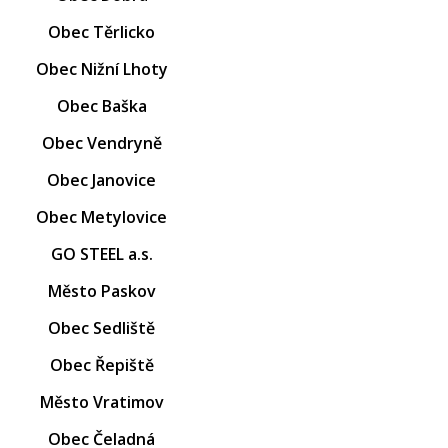
Obec Těrlicko
Obec Nižní Lhoty
Obec Baška
Obec Vendryně
Obec Janovice
Obec Metylovice
GO STEEL a.s.
Město Paskov
Obec Sedliště
Obec Řepiště
Město Vratimov
Obec Čeladná