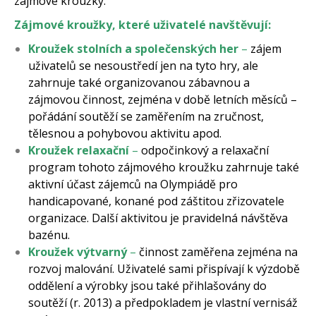
zájmové kroužky.
Zájmové kroužky, které uživatelé navštěvují:
Kroužek stolních a společenských her
–
zájem
uživatelů se nesoustředí jen na tyto hry, ale
zahrnuje také organizovanou zábavnou a
zájmovou činnost, zejména v době letních měsíců –
pořádání soutěží se zaměřením na zručnost,
tělesnou a pohybovou aktivitu apod.
Kroužek relaxační
–
odpočinkový a relaxační
program tohoto zájmového kroužku zahrnuje také
aktivní účast zájemců na Olympiádě pro
handicapované, konané pod záštitou zřizovatele
organizace. Další aktivitou je pravidelná návštěva
bazénu.
Kroužek výtvarný
–
činnost zaměřena zejména na
rozvoj malování. Uživatelé sami přispívají k výzdobě
oddělení a výrobky jsou také přihlašovány do
soutěží (r. 2013) a předpokladem je vlastní vernisáž