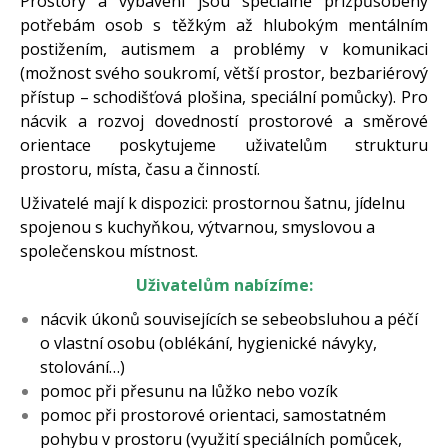
Prostory a vybavení jsou speciálně přizpůsobeny
potřebám osob s těžkým až hlubokým mentálním
postižením, autismem a problémy v komunikaci
(možnost svého soukromí, větší prostor, bezbariérový
přístup – schodišťová plošina, speciální pomůcky). Pro
nácvik a rozvoj dovedností prostorové a směrové
orientace poskytujeme uživatelům strukturu
prostoru, místa, času a činností.
Uživatelé mají k dispozici: prostornou šatnu, jídelnu
spojenou s kuchyňkou, výtvarnou, smyslovou a
společenskou místnost.
Uživatelům nabízíme:
nácvik úkonů souvisejících se sebeobsluhou a péčí
o vlastní osobu (oblékání, hygienické návyky,
stolování…)
pomoc při přesunu na lůžko nebo vozík
pomoc při prostorové orientaci, samostatném
pohybu v prostoru (využití speciálních pomůcek,