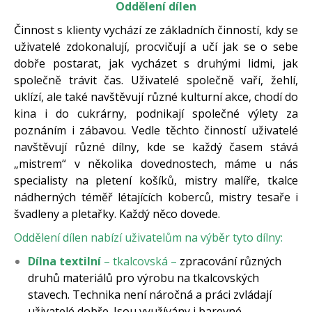
Oddělení dílen
Činnost s klienty vychází ze základních činností, kdy se
uživatelé zdokonalují, procvičují a učí jak se o sebe
dobře postarat, jak vycházet s druhými lidmi, jak
společně trávit čas. Uživatelé společně vaří, žehlí,
uklízí, ale také navštěvují různé kulturní akce, chodí do
kina i do cukrárny, podnikají společné výlety za
poznáním i zábavou. Vedle těchto činností uživatelé
navštěvují různé dílny, kde se každý časem stává
„mistrem“ v několika dovednostech, máme u nás
specialisty na pletení košíků, mistry malíře, tkalce
nádherných téměř létajících koberců, mistry tesaře i
švadleny a pletařky. Každý něco dovede.
Oddělení dílen nabízí uživatelům na výběr tyto dílny:
Dílna
textilní
– tkalcovská –
zpracování různých
druhů materiálů pro výrobu na tkalcovských
stavech. Technika není náročná a práci zvládají
uživatelé dobře. Jsou využívány i barevné