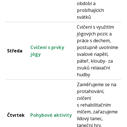
období a
probíhajících
svátků
Cvičení s využitím
jógových pozic a
práce s dechem,
Cvičení s prvky
postupně uvolníme
Středa
jógy
svalové napětí,
páteř, klouby- za
zvuků relaxační
hudby
Zaměřujeme se na
protahování,
cvičení
s rehabilitačním
míčem, zařazujeme
Čtvrtek
Pohybové aktivity
lidový tanec,
taneční hry,