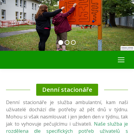
Denní stacionáře
Denní stacionáře je služba ambulantní, kam naši
uživatelé dochází dle potřeby až pět dnů v týdnu.
Mohou si však nasmlouvat i jen jeden den v týdnu, tak
jak to vyhovuje pečujícímu i uživateli.
Naše služba je
rozdělena dle specifických potřeb uživatelů s