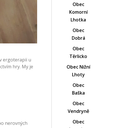
Obec
Komorní
Lhotka
Obec
Dobrá
Obec
Těrlicko
v ergoterapii u
tvím hry. My je
Obec Nižní
Lhoty
Obec
Baška
Obec
Vendryně
Obec
po nerovných