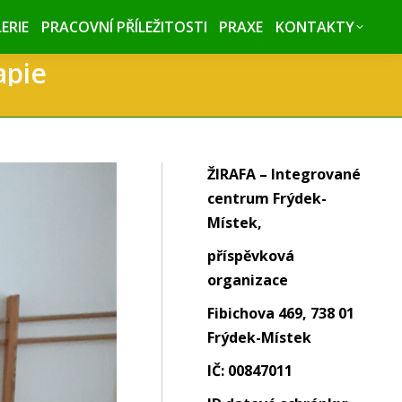
ERIE
ERIE
PRACOVNÍ PŘÍLEŽITOSTI
PRACOVNÍ PŘÍLEŽITOSTI
PRAXE
PRAXE
KONTAKTY
KONTAKTY
apie
ŽIRAFA – Integrované
centrum Frýdek-
Místek,
příspěvková
organizace
Fibichova 469, 738 01
Frýdek-Místek
IČ: 00847011