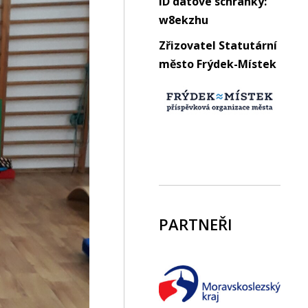
ID datové schránky:
w8ekzhu
Zřizovatel Statutární
město Frýdek-Místek
PARTNEŘI