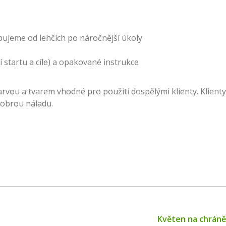
upujeme od lehčích po náročnější úkoly
í startu a cíle) a opakované instrukce
rvou a tvarem vhodné pro použití dospělými klienty. Klienty
 dobrou náladu.
Next
Květen na chrán