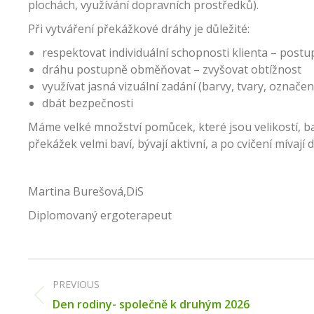
plochách, využívání dopravních prostředků).
Při vytváření překážkové dráhy je důležité:
respektovat individuální schopnosti klienta – post
dráhu postupně obměňovat – zvyšovat obtížnost
využívat jasná vizuální zadání (barvy, tvary, označen
dbát bezpečnosti
Máme velké množství pomůcek, které jsou velikostí, ba
překážek velmi baví, bývají aktivní, a po cvičení mívají
Martina Burešová,DiS
Diplomovaný ergoterapeut
Post
navigation
PREVIOUS
Previous
Den rodiny- společně k druhým 2026