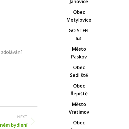
Janovice
Obec
Metylovice
GO STEEL
a.s.
Město
 zdolávání
Paskov
Obec
Sedliště
Obec
Řepiště
Město
Vratimov
NEXT
Obec
ěném bydlení