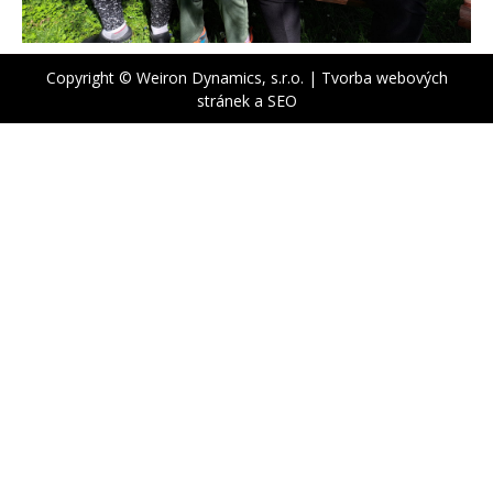
Copyright © Weiron Dynamics, s.r.o. |
Tvorba webových
stránek
a
SEO