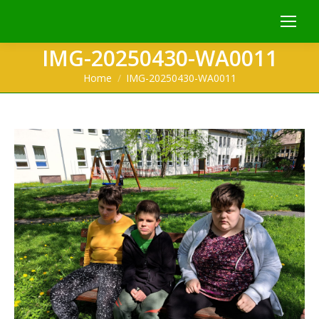
IMG-20250430-WA0011
You are here:
Home
IMG-20250430-WA0011