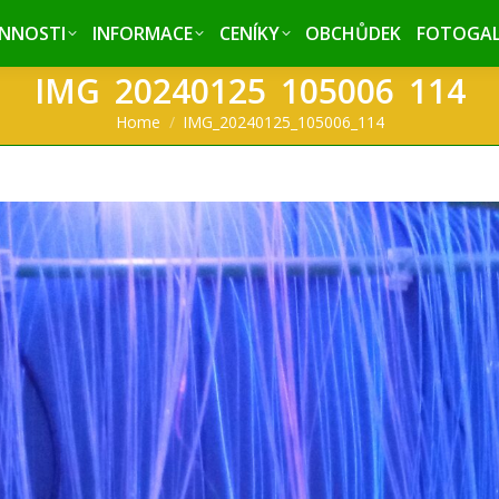
INNOSTI
INNOSTI
INFORMACE
INFORMACE
CENÍKY
CENÍKY
OBCHŮDEK
OBCHŮDEK
FOTOGAL
FOTOGAL
IMG_20240125_105006_114
You are here:
Home
IMG_20240125_105006_114