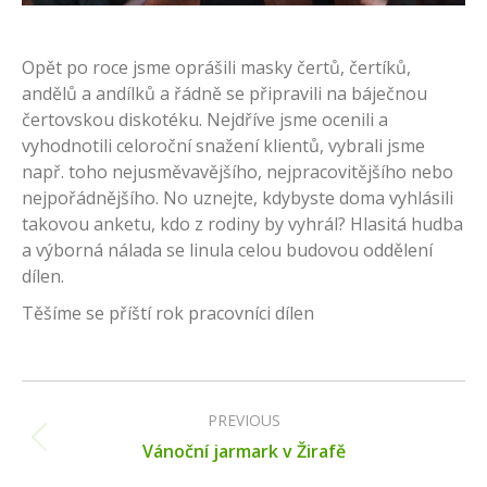
Opět po roce jsme oprášili masky čertů, čertíků,
andělů a andílků a řádně se připravili na báječnou
čertovskou diskotéku. Nejdříve jsme ocenili a
vyhodnotili celoroční snažení klientů, vybrali jsme
např. toho nejusměvavějšího, nejpracovitějšího nebo
nejpořádnějšího. No uznejte, kdybyste doma vyhlásili
takovou anketu, kdo z rodiny by vyhrál? Hlasitá hudba
a výborná nálada se linula celou budovou oddělení
dílen.
Těšíme se příští rok pracovníci dílen
Post
navigation
PREVIOUS
Previous
Vánoční jarmark v Žirafě
post: