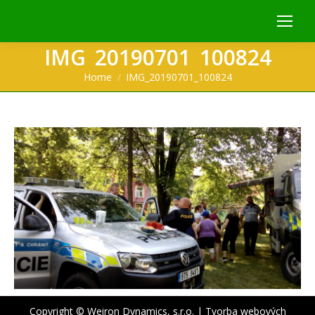
IMG_20190701_100824
You are here:
Home
IMG_20190701_100824
Copyright © Weiron Dynamics, s.r.o. |
Tvorba webových