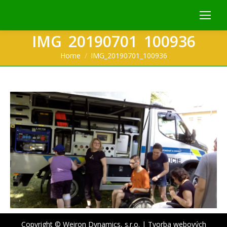
IMG_20190701_100936
You are here:
Home
IMG_20190701_100936
Copyright © Weiron Dynamics, s.r.o. |
Tvorba webových