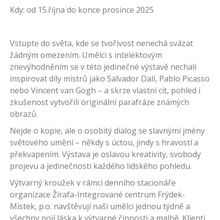
Kdy: od 15.října do konce prosince 2025
Vstupte do světa, kde se tvořivost nenechá svázat
žádným omezením. Umělci s intelektovým
znevýhodněním se v této jedinečné výstavě nechali
inspirovat díly mistrů jako Salvador Dalí, Pablo Picasso
nebo Vincent van Gogh – a skrze vlastní cit, pohled i
zkušenost vytvořili originální parafráze známých
obrazů.
Nejde o kopie, ale o osobitý dialog se slavnými jmény
světového umění – někdy s úctou, jindy s hravostí a
překvapením. Výstava je oslavou kreativity, svobody
projevu a jedinečnosti každého lidského pohledu.
Výtvarný kroužek v rámci denního stacionáře
organizace Žirafa-Integrované centrum Frýdek-
Místek, p.o. navštěvují naši umělci jednou týdně a
všechny pojí láska k výtvarné činnosti a malbě. Klienti