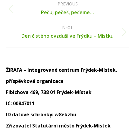
navigation
PREVIOUS
Previous
Peču, pečeš, pečeme…
post:
NEXT
Next
Den čistého ovzduší ve Frýdku – Místku
post:
ŽIRAFA – Integrované centrum Frýdek-Místek,
příspěvková organizace
Fibichova 469, 738 01 Frýdek-Místek
IČ: 00847011
ID datové schránky: w8ekzhu
Zřizovatel Statutární město Frýdek-Místek