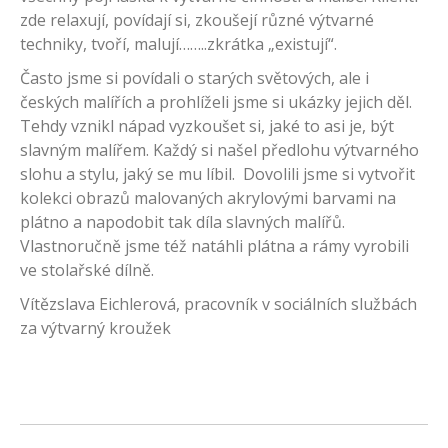
zde relaxují, povídají si, zkoušejí různé výtvarné
techniky, tvoří, malují……..zkrátka „existují“.
Často jsme si povídali o starých světových, ale i
českých malířích a prohlíželi jsme si ukázky jejich děl.
Tehdy vznikl nápad vyzkoušet si, jaké to asi je, být
slavným malířem. Každý si našel předlohu výtvarného
slohu a stylu, jaký se mu líbil. Dovolili jsme si vytvořit
kolekci obrazů malovaných akrylovými barvami na
plátno a napodobit tak díla slavných malířů.
Vlastnoručně jsme též natáhli plátna a rámy vyrobili
ve stolařské dílně.
Vítězslava Eichlerová, pracovník v sociálních službách
za výtvarný kroužek
Post