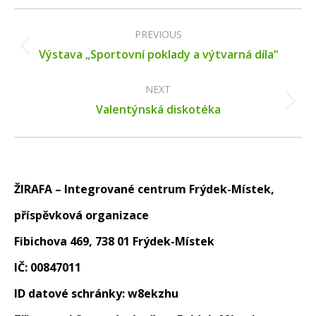
Post
navigation
PREVIOUS
Previous
Výstava „Sportovní poklady a výtvarná díla“
post:
NEXT
Next
Valentýnská diskotéka
post:
ŽIRAFA – Integrované centrum Frýdek-Místek,
příspěvková organizace
Fibichova 469, 738 01 Frýdek-Místek
IČ: 00847011
ID datové schránky: w8ekzhu