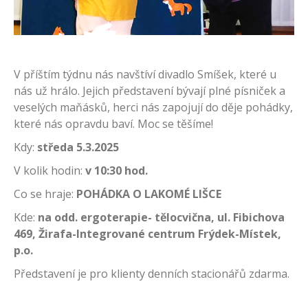
V příštím týdnu nás navštíví divadlo Smíšek, které u
nás už hrálo. Jejich představení bývají plné písniček a
veselých maňásků, herci nás zapojují do děje pohádky,
které nás opravdu baví. Moc se těšíme!
Kdy:
středa 5.3.2025
V kolik hodin:
v 10:30 hod.
Co se hraje:
POHÁDKA O LAKOMÉ LIŠCE
Kde:
na odd. ergoterapie- tělocvična, ul. Fibichova
469, Žirafa-Integrované centrum Frýdek-Místek,
p.o.
Představení je pro klienty denních stacionářů zdarma.