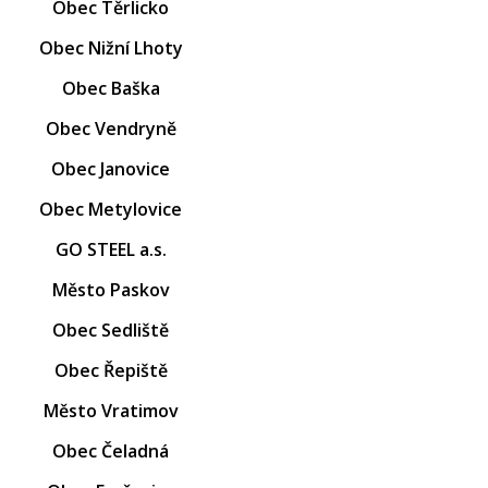
Obec Těrlicko
Obec Nižní Lhoty
Obec Baška
Obec Vendryně
Obec Janovice
Obec Metylovice
GO STEEL a.s.
Město Paskov
Obec Sedliště
Obec Řepiště
Město Vratimov
Obec Čeladná