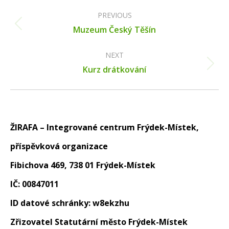
Post
navigation
PREVIOUS
Previous
Muzeum Český Těšín
post:
NEXT
Next
Kurz drátkování
post:
ŽIRAFA – Integrované centrum Frýdek-Místek,
příspěvková organizace
Fibichova 469, 738 01 Frýdek-Místek
IČ: 00847011
ID datové schránky: w8ekzhu
Zřizovatel Statutární město Frýdek-Místek