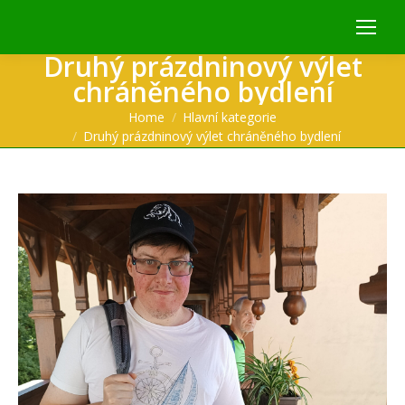
Druhý prázdninový výlet
chráněného bydlení
You are here:
Home
Hlavní kategorie
Druhý prázdninový výlet chráněného bydlení