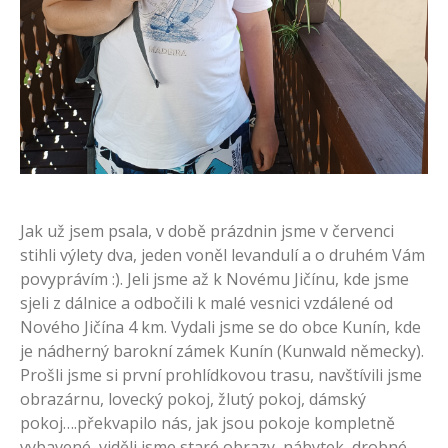
Jak už jsem psala, v době prázdnin jsme v červenci
stihli výlety dva, jeden voněl levandulí a o druhém Vám
povyprávím :). Jeli jsme až k Novému Jičínu, kde jsme
sjeli z dálnice a odbočili k malé vesnici vzdálené od
Nového Jičína 4 km. Vydali jsme se do obce Kunín, kde
je nádherný barokní zámek Kunín (Kunwald německy).
Prošli jsme si první prohlídkovou trasu, navštívili jsme
obrazárnu, lovecký pokoj, žlutý pokoj, dámský
pokoj….překvapilo nás, jak jsou pokoje kompletně
vybavené, viděli jsme staré obrazy, nábytek, drobné