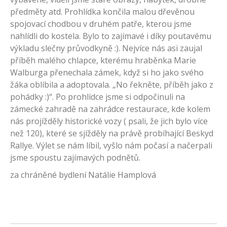
předměty atd. Prohlídka končila malou dřevěnou
spojovací chodbou v druhém patře, kterou jsme
nahlídli do kostela. Bylo to zajímavé i díky poutavému
výkladu slečny průvodkyně :). Nejvíce nás asi zaujal
příběh malého chlapce, kterému hraběnka Marie
Walburga přenechala zámek, když si ho jako svého
žáka oblíbila a adoptovala. „No řekněte, příběh jako z
pohádky :)“. Po prohlídce jsme si odpočinuli na
zámecké zahradě na zahrádce restaurace, kde kolem
nás projížděly historické vozy ( psali, že jich bylo více
než 120), které se sjížděly na právě probíhající Beskyd
Rallye. Výlet se nám líbil, vyšlo nám počasí a načerpali
jsme spoustu zajímavých podnětů.
za chráněné bydlení Natálie Hamplová