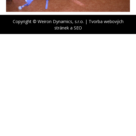
Copyright © Weiron Dynamics, s.r.o. |
Tvorba webových
stránek
a
SEO