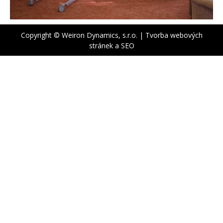
Copyright © Weiron Dynamics, s.r.o. |
Tvorba webových
stránek
a
SEO