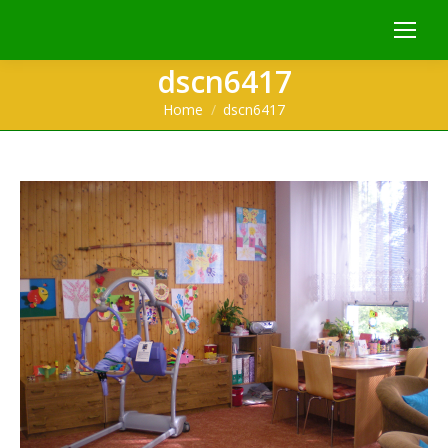
dscn6417
You are here:
Home
dscn6417