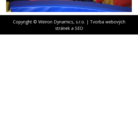
Copyright © Weiron Dynamics, s.r.o. |
Tvorba webových
stránek
a
SEO