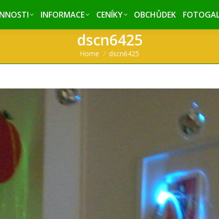
INNOSTI
INNOSTI
INFORMACE
INFORMACE
CENÍKY
CENÍKY
OBCHŮDEK
OBCHŮDEK
FOTOGAL
FOTOGAL
dscn6425
You are here:
Home
dscn6425