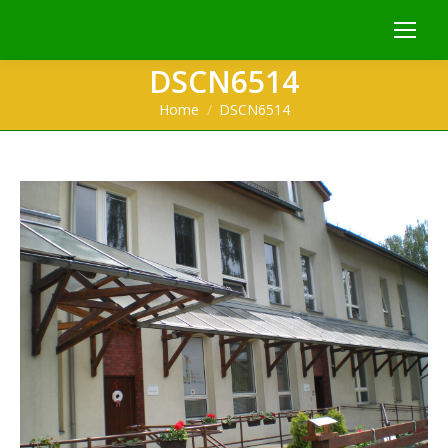
DSCN6514
You are here:
Home
DSCN6514