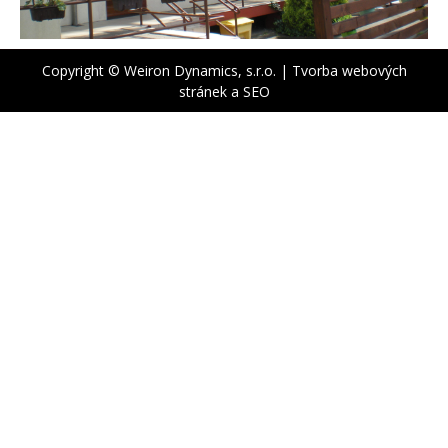
Copyright © Weiron Dynamics, s.r.o. |
Tvorba webových
stránek
a
SEO