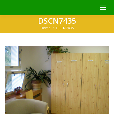
DSCN7435
You are here:
Home
DSCN7435