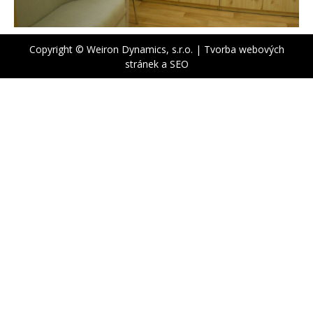
Copyright © Weiron Dynamics, s.r.o. |
Tvorba webových
stránek
a
SEO