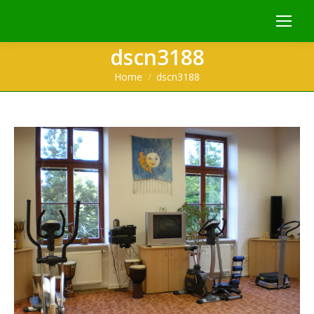
dscn3188
You are here:
Home
dscn3188