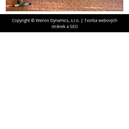
Copyright © Weiron Dynamics, s.r.o. |
Tvorba webových
stránek
a
SEO