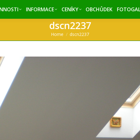
INNOSTI
INNOSTI
INFORMACE
INFORMACE
CENÍKY
CENÍKY
OBCHŮDEK
OBCHŮDEK
FOTOGAL
FOTOGAL
dscn2237
You are here:
Home
dscn2237