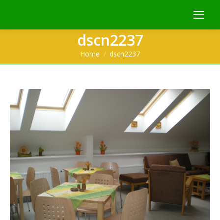
dscn2237
You are here:
Home
dscn2237