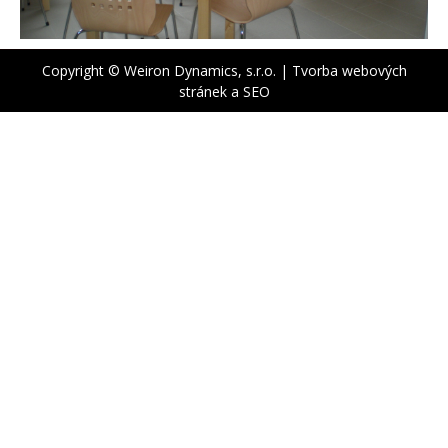
Copyright © Weiron Dynamics, s.r.o. |
Tvorba webových
stránek
a
SEO