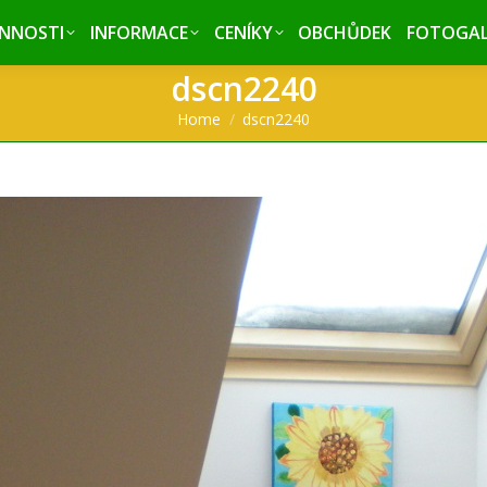
INNOSTI
INNOSTI
INFORMACE
INFORMACE
CENÍKY
CENÍKY
OBCHŮDEK
OBCHŮDEK
FOTOGAL
FOTOGAL
dscn2240
You are here:
Home
dscn2240