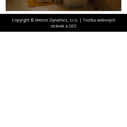
Copyright © Weiron Dynamics, s.r.o. |
Tvorba webových
stránek
a
SEO