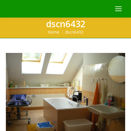
dscn6432
You are here:
Home
dscn6432