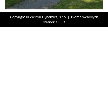
Copyright © Weiron Dynamics, s.r.o. |
Tvorba webových
stránek
a
SEO