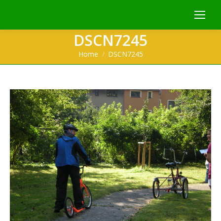
DSCN7245
You are here:
Home
DSCN7245