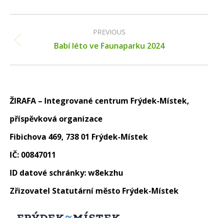
Album
navigation
PREVIOUS
Previous
Babí léto ve Faunaparku 2024
album:
ŽIRAFA – Integrované centrum Frýdek-Místek,
příspěvková organizace
Fibichova 469, 738 01 Frýdek-Místek
IČ: 00847011
ID datové schránky: w8ekzhu
Zřizovatel Statutární město Frýdek-Místek