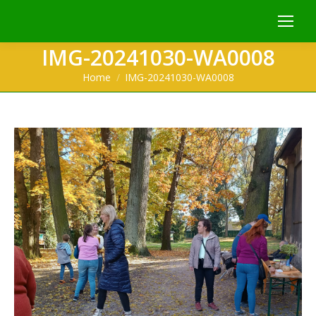
IMG-20241030-WA0008
You are here:
Home
IMG-20241030-WA0008