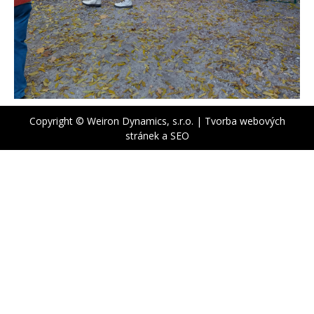
Copyright © Weiron Dynamics, s.r.o. |
Tvorba webových
stránek
a
SEO