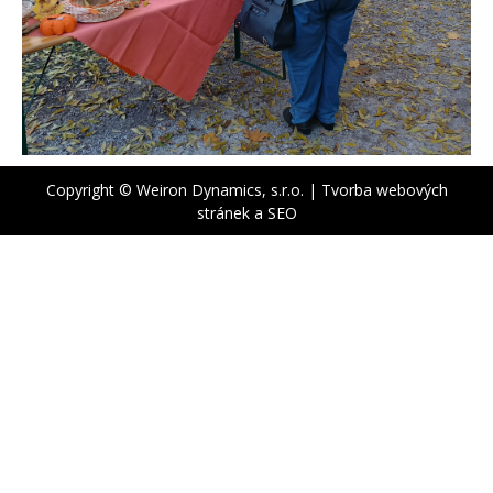
Copyright © Weiron Dynamics, s.r.o. |
Tvorba webových
stránek
a
SEO