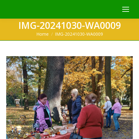
IMG-20241030-WA0009
You are here:
Home
IMG-20241030-WA0009