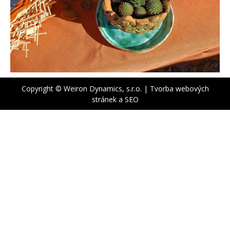
Copyright © Weiron Dynamics, s.r.o. |
Tvorba webových
stránek
a
SEO