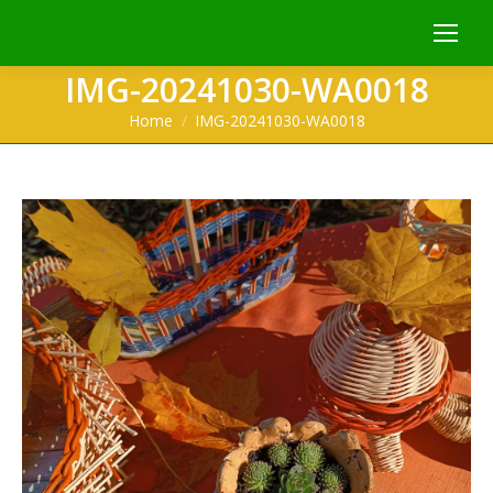
IMG-20241030-WA0018
You are here:
Home
IMG-20241030-WA0018