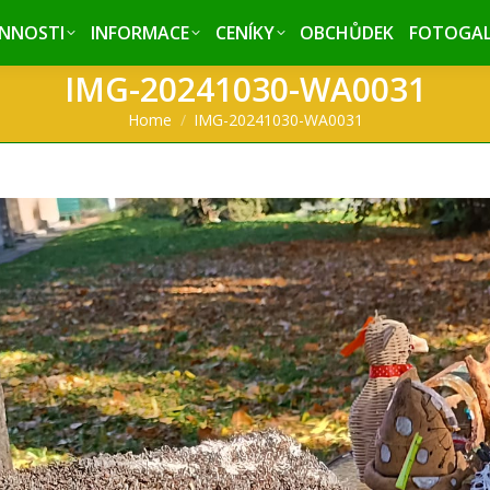
INNOSTI
INNOSTI
INFORMACE
INFORMACE
CENÍKY
CENÍKY
OBCHŮDEK
OBCHŮDEK
FOTOGAL
FOTOGAL
IMG-20241030-WA0031
You are here:
Home
IMG-20241030-WA0031