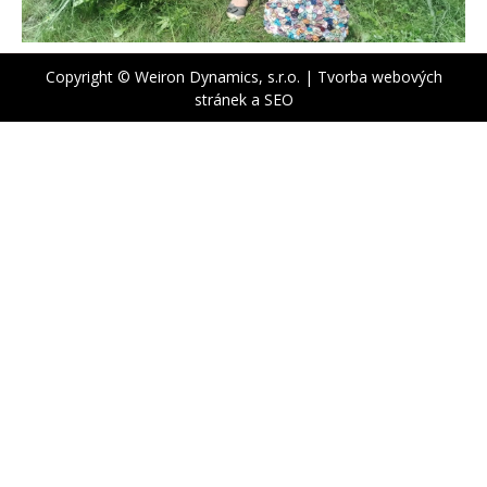
Copyright © Weiron Dynamics, s.r.o. |
Tvorba webových
stránek
a
SEO