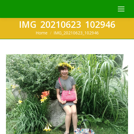
IMG_20210623_102946
You are here:
Home
IMG_20210623_102946