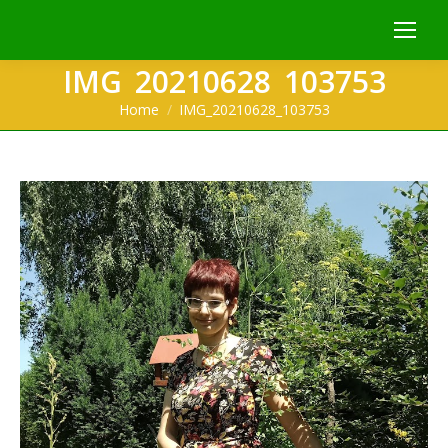
IMG_20210628_103753
You are here:
Home
IMG_20210628_103753