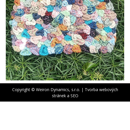
Copyright © Weiron Dynamics, s.r.o. |
Tvorba webových
stránek
a
SEO