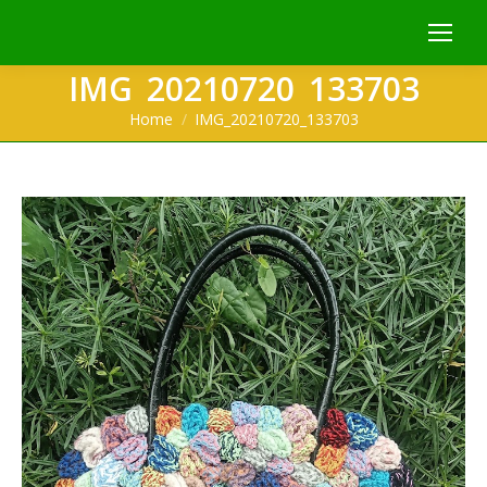
IMG_20210720_133703
You are here:
Home
IMG_20210720_133703