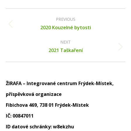
Album
navigation
PREVIOUS
Previous
2020 Kouzelné bytosti
album:
NEXT
Next
2021 Taškaření
album:
ŽIRAFA – Integrované centrum Frýdek-Místek,
příspěvková organizace
Fibichova 469, 738 01 Frýdek-Místek
IČ: 00847011
ID datové schránky: w8ekzhu