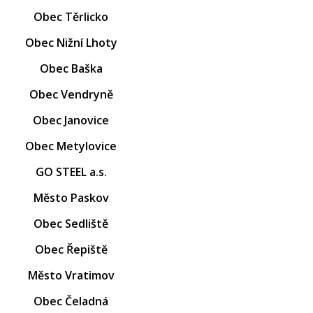
Obec Těrlicko
Obec Nižní Lhoty
Obec Baška
Obec Vendryně
Obec Janovice
Obec Metylovice
GO STEEL a.s.
Město Paskov
Obec Sedliště
Obec Řepiště
Město Vratimov
Obec Čeladná