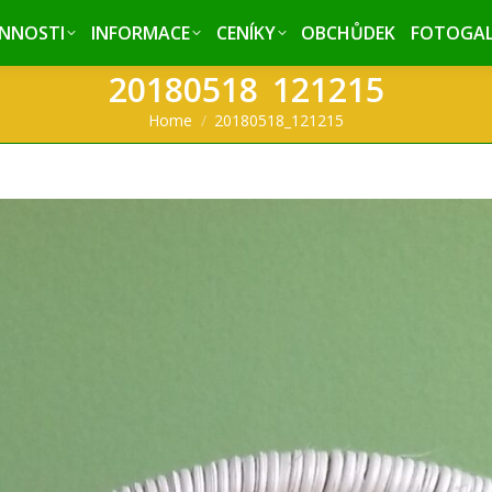
INNOSTI
INNOSTI
INFORMACE
INFORMACE
CENÍKY
CENÍKY
OBCHŮDEK
OBCHŮDEK
FOTOGAL
FOTOGAL
20180518_121215
You are here:
Home
20180518_121215