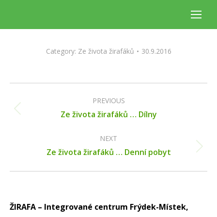
Category:
Ze života žirafáků
30.9.2016
Album
navigation
PREVIOUS
Previous
Ze života žirafáků … Dílny
album:
NEXT
Next
Ze života žirafáků … Denní pobyt
album:
ŽIRAFA – Integrované centrum Frýdek-Místek,