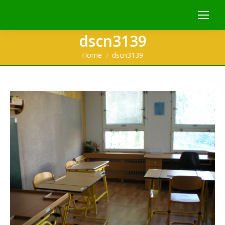
dscn3139
You are here:
Home
dscn3139