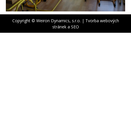
Copyright © Weiron Dynamics, s.r.o. |
Tvorba webových
stránek
a
SEO