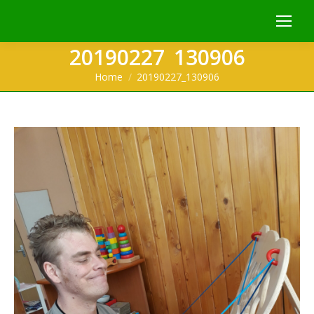
20190227_130906
You are here:
Home
20190227_130906