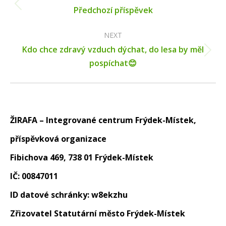
Previous
Předchozí příspěvek
post:
NEXT
Kdo chce zdravý vzduch dýchat, do lesa by měl
Next
pospíchat😊
post:
ŽIRAFA – Integrované centrum Frýdek-Místek,
příspěvková organizace
Fibichova 469, 738 01 Frýdek-Místek
IČ: 00847011
ID datové schránky: w8ekzhu
Zřizovatel Statutární město Frýdek-Místek