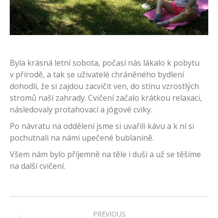
Byla krásná letní sobota, počasí nás lákalo k pobytu
v přírodě, a tak se uživatelé chráněného bydlení
dohodli, že si zajdou zacvičit ven, do stínu vzrostlých
stromů naší zahrady. Cvičení začalo krátkou relaxaci,
následovaly protahovací a jógové cviky.
Po návratu na oddělení jsme si uvařili kávu a k ní si
pochutnali na námi upečené bublanině.
Všem nám bylo příjemně na těle i duši a už se těšíme
na další cvičení.
Post
navigation
PREVIOUS