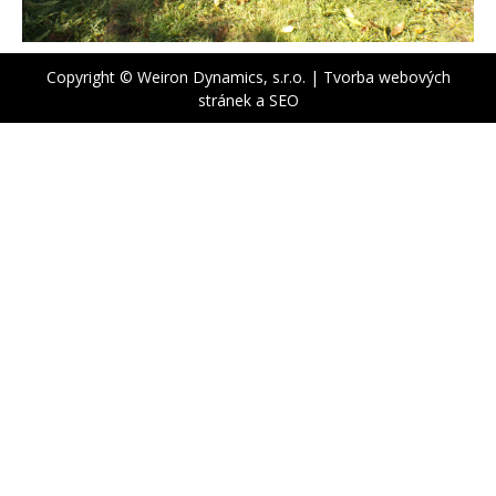
Copyright © Weiron Dynamics, s.r.o. |
Tvorba webových
stránek
a
SEO