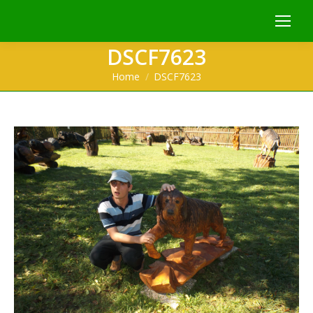
DSCF7623
You are here:
Home
DSCF7623