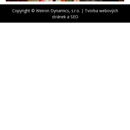
Copyright © Weiron Dynamics, s.r.o. |
Tvorba webových
stránek
a
SEO