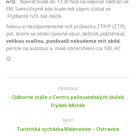
n/O.
Návrat bude do 13:30 hod na vlakové nádraží ve
FM. Samozřejmě kdo bude mít zájem zůstat ve
Frýdlantě n/O. tak může.
Sebou si nezapomeneme vzít průkazku ZTP/P (ZTP),
pití, dobře se obléci (pevná obuv, deštník,pláštěnka),
velikou svačinu, poněvadž nebudeme mít oběd
,
peníze na autobus a malé občerstvení cca 100,-Kč.
😊
Post
navigation
PREVIOUS
Odborné stáže v Centru pečovatelských služeb
Previous
Frýdek-Místek
post:
NEXT
Next
Turistická vycházka Malenovice – Ostravice
post: