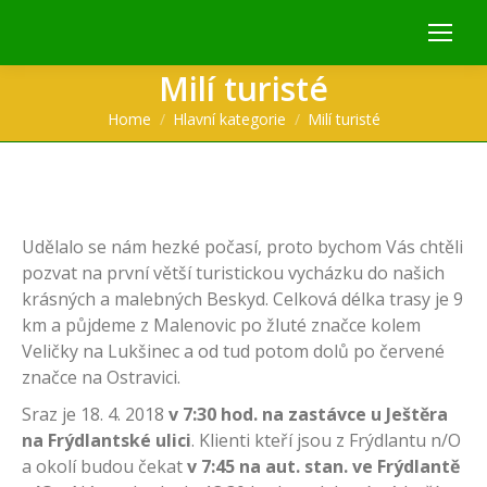
Milí turisté
You are here:
Home
Hlavní kategorie
Milí turisté
Udělalo se nám hezké počasí, proto bychom Vás chtěli
pozvat na první větší turistickou vycházku do našich
krásných a malebných Beskyd. Celková délka trasy je 9
km a půjdeme z Malenovic po žluté značce kolem
Veličky na Lukšinec a od tud potom dolů po červené
značce na Ostravici.
Sraz je 18. 4. 2018
v 7:30 hod. na zastávce u Ještěra
na Frýdlantské ulici
. Klienti kteří jsou z Frýdlantu n/O
a okolí budou čekat
v 7:45 na aut. stan. ve Frýdlantě