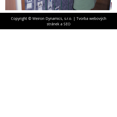
Copyright © Weiron Dynamics, s.r.o. |
Tvorba webových
stránek
a
SEO