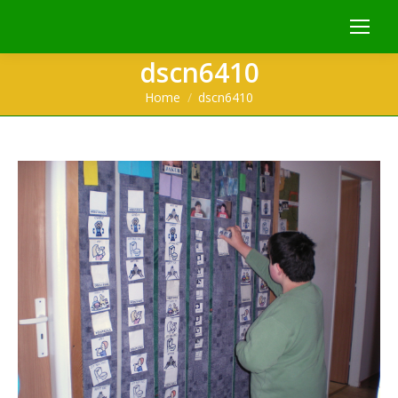
dscn6410
You are here:
Home
dscn6410