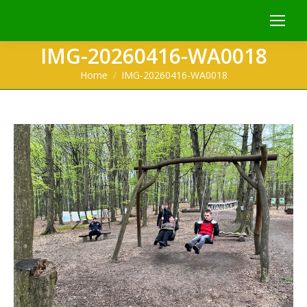
IMG-20260416-WA0018
You are here:
Home
IMG-20260416-WA0018