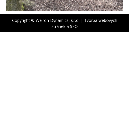
Copyright © Weiron Dynamics, s.r.o. |
Tvorba webových
stránek
a
SEO