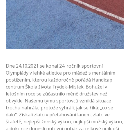
Dne 24.10.2021 se konal 24. ročník sportovní
Olympiády v lehké atletice pro mládež s mentálním
postižením, kterou každoročně pořádá Handicap
centrum Škola života Frýdek-Místek. Bohužel v
letošním roce se zúčastnilo méně družstev než
obvykle. Našemu týmu sportovců vzniklá situace
trochu nahrála, protože vyhráli, jak se říká: „co se
dalo“. Získali zlato v přetahování lanem, zlato ve
štafetě, nejlepší ženský výkon, nejlepší mužský výkon,
a dokonce donesli putovní pohár za celkové nejlepší