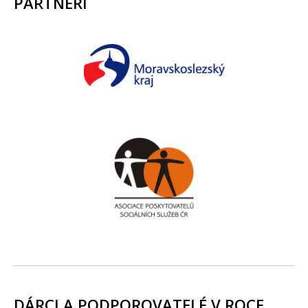
PARTNEŘI
DÁRCI A PODPOROVATELÉ V ROCE