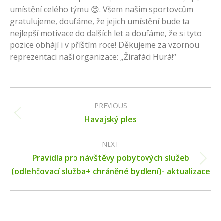
umístění celého týmu 😊. Všem našim sportovcům
gratulujeme, doufáme, že jejich umístění bude ta
nejlepší motivace do dalších let a doufáme, že si tyto
pozice obhájí i v příštím roce! Děkujeme za vzornou
reprezentaci naší organizace: „Žirafáci Hurá!“
Post
navigation
PREVIOUS
Previous
Havajský ples
post:
NEXT
Pravidla pro návštěvy pobytových služeb
Next
(odlehčovací služba+ chráněné bydlení)- aktualizace
post: