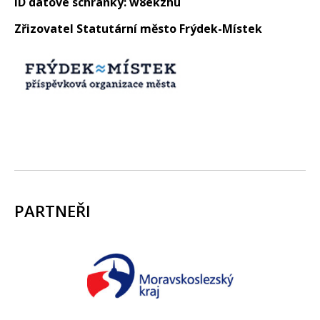
ID datové schránky: w8ekzhu
Zřizovatel Statutární město Frýdek-Místek
PARTNEŘI