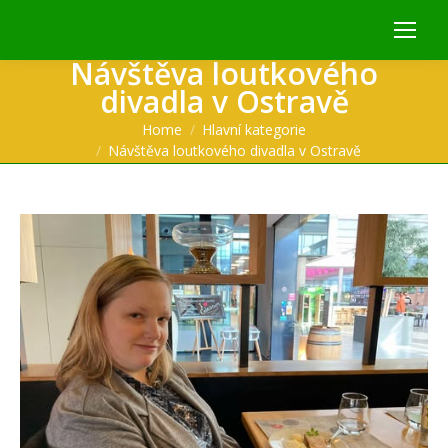
Návštěva loutkového
divadla v Ostravě
You are here:
Home
Hlavní kategorie
Návštěva loutkového divadla v Ostravě