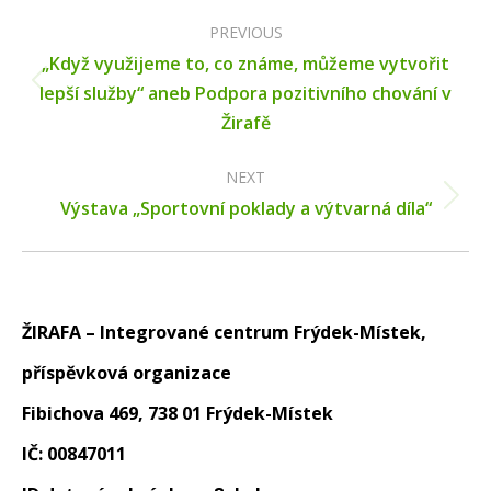
Post
navigation
PREVIOUS
„Když využijeme to, co známe, můžeme vytvořit
Previous
lepší služby“ aneb Podpora pozitivního chování v
post:
Žirafě
NEXT
Next
Výstava „Sportovní poklady a výtvarná díla“
post:
ŽIRAFA – Integrované centrum Frýdek-Místek,
příspěvková organizace
Fibichova 469, 738 01 Frýdek-Místek
IČ: 00847011