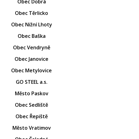
Obec Dobrá
Obec Těrlicko
Obec Nižní Lhoty
Obec Baška
Obec Vendryně
Obec Janovice
Obec Metylovice
GO STEEL a.s.
Město Paskov
Obec Sedliště
Obec Řepiště
Město Vratimov