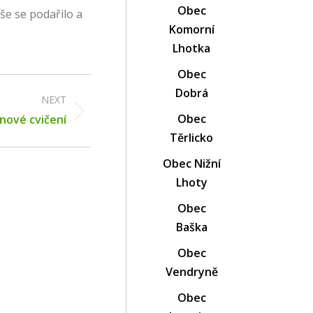
Obec
Vše se podařilo a
Komorní
Lhotka
Obec
Dobrá
NEXT
Obec
nové cvičení
Těrlicko
Obec Nižní
Lhoty
Obec
Baška
Obec
Vendryně
Obec