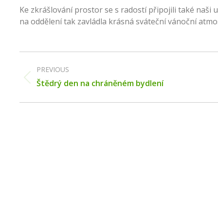
Ke zkrášlování prostor se s radostí připojili také naši 
na oddělení tak zavládla krásná sváteční vánoční atmo
Post
navigation
PREVIOUS
Previous
Štědrý den na chráněném bydlení
post: