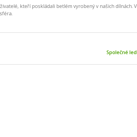
uživatelé, kteří poskládali betlém vyrobený v našich dílnách. 
sféra.
Next
Společné led
post: