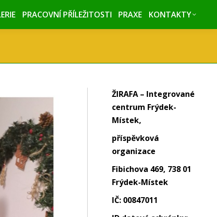
ERIE
ERIE
PRACOVNÍ PŘÍLEŽITOSTI
PRACOVNÍ PŘÍLEŽITOSTI
PRAXE
PRAXE
KONTAKTY
KONTAKTY
ŽIRAFA – Integrované
centrum Frýdek-
Místek,
příspěvková
organizace
Fibichova 469, 738 01
Frýdek-Místek
IČ: 00847011