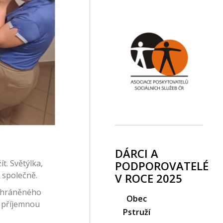
DÁRCI A
t. Světýlka,
PODPOROVATELÉ
 společně.
V ROCE 2025
 chráněného
Obec
í příjemnou
Pstruží