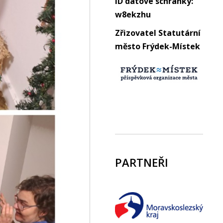
ID datové schránky:
w8ekzhu
Zřizovatel Statutární
město Frýdek-Místek
PARTNEŘI