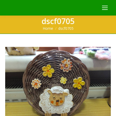
dscf0705
You are here:
Home
dscf0705