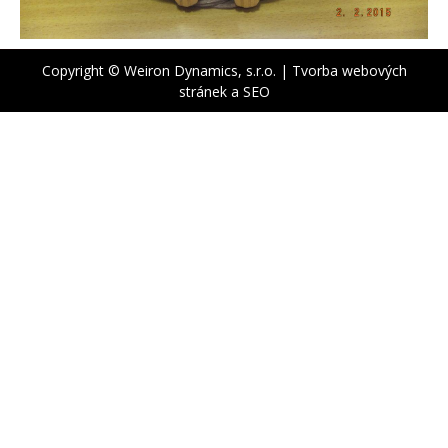
Copyright © Weiron Dynamics, s.r.o. |
Tvorba webových
stránek
a
SEO