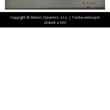
Copyright © Weiron Dynamics, s.r.o. |
Tvorba webových
stránek
a
SEO