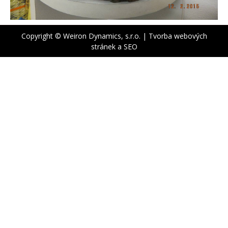
Copyright © Weiron Dynamics, s.r.o. |
Tvorba webových
stránek
a
SEO