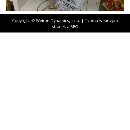
Copyright © Weiron Dynamics, s.r.o. |
Tvorba webových
stránek
a
SEO